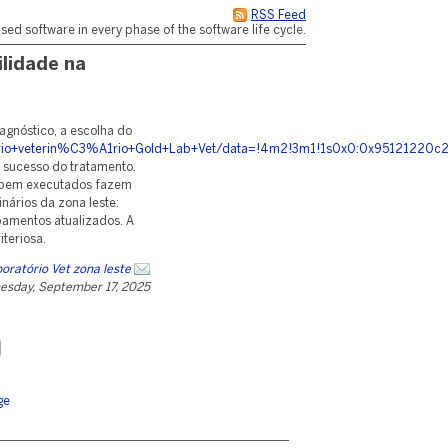
RSS Feed
d software in every phase of the software life cycle.
ilidade na
agnóstico, a escolha do
rio+veterin%C3%A1rio+Gold+Lab+Vet/data=!4m2!3m1!1s0x0:0x95121220c
 sucesso do tratamento.
 bem executados fazem
inários da zona leste:
amentos atualizados. A
teriosa.
boratório Vet zona leste
esday, September 17, 2025
ge