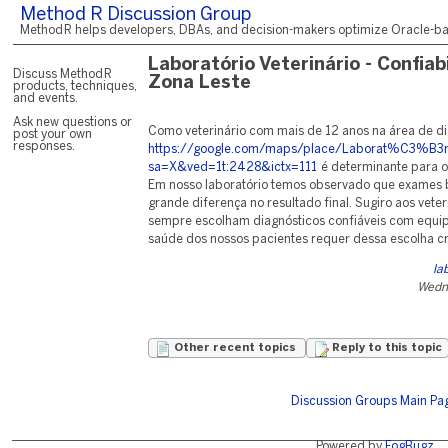
Method R Discussion Group
Method R helps developers, DBAs, and decision-makers optimize Oracle-base
Laboratório Veterinário - Confiab
Discuss Method R
Zona Leste
products, techniques,
and events.
Ask new questions or
Como veterinário com mais de 12 anos na área de di
post your own
responses.
https://google.com/maps/place/Laborat%C3%B3
sa=X&ved=1t:2428&ictx=111
é determinante para o
Em nosso laboratório temos observado que exames
grande diferença no resultado final. Sugiro aos veter
sempre escolham diagnósticos confiáveis com equip
saúde dos nossos pacientes requer dessa escolha cri
la
Wedn
Other recent topics
Reply to this topic
Discussion Groups Main Pa
Powered by
FogBugz